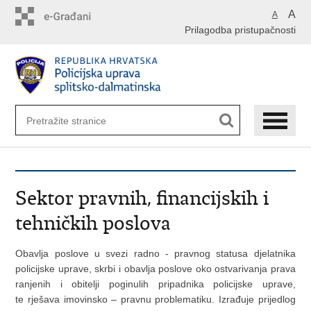
Preskoči
A
A
na
Prilagodba pristupačnosti
glavni
sadržaj
Sektor pravnih, financijskih i
tehničkih poslova
Obavlja poslove u svezi radno - pravnog statusa djelatnika
policijske uprave, skrbi i obavlja poslove oko ostvarivanja prava
ranjenih i obitelji poginulih pripadnika policijske uprave,
te rješava imovinsko – pravnu problematiku. Izrađuje prijedlog