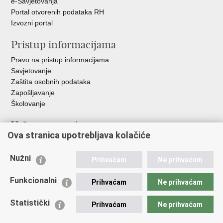
e-Savjetovanja
Portal otvorenih podataka RH
Izvozni portal
Pristup informacijama
Pravo na pristup informacijama
Savjetovanje
Zaštita osobnih podataka
Zapošljavanje
Školovanje
Važne poveznice
Ova stranica upotrebljava kolačiće
Ministarstvo unutarnjih poslova
Sindikati
Nužni
Prihvaćam
Ne prihvaćam
Udruge
Dom zdravlja MUP-a
Funkcionalni
Prihvaćam
Ne prihvaćam
Policijska akademija
Muzej policije
Statistički
Prihvaćam
Ne prihvaćam
Zaklada policijske solidarnosti
Centar za forenzična ispitivanja, istraživanja i vještačenja "Ivan