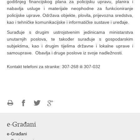
godišnjeg financijskog plana za policijsku upravu, planira i
nabavlja usluge i materijale neophodne za funkcioniranje
policijske uprave. Održava objekte, plovila, prijevozna sredstva,
kao i tehničke komunikacijske i informatičke sustave i uređaje.
Surađuje s drugim ustrojstvenim jedinicama ministarstva
unutarnjih poslova, te također surađuje s gospodarskim
subjektima, kao i drugim tijelima državne i lokalne uprave i
samouprave. Obavlja i druge poslove iz svoje nadležnosti.
Kontakt telefoni za stranke: 307-268 ili 307-032
Ispiši
Podijeli
Podijeli
Podijeli
stranicu
na
na
na
e-Građani
Facebooku
Twitteru
Google
+
e-Građani