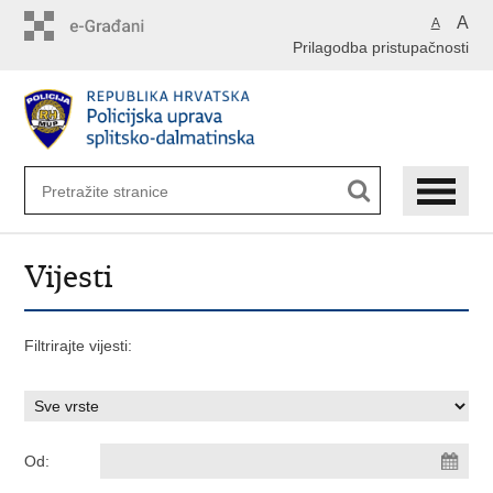
Preskoči
A
A
na
Prilagodba pristupačnosti
glavni
sadržaj
Vijesti
Filtrirajte vijesti:
Od: