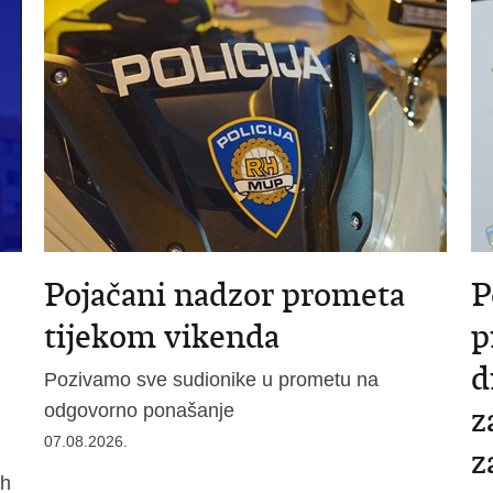
Pojačani nadzor prometa
P
tijekom vikenda
p
d
Pozivamo sve sudionike u prometu na
odgovorno ponašanje
z
07.08.2026.
z
ih