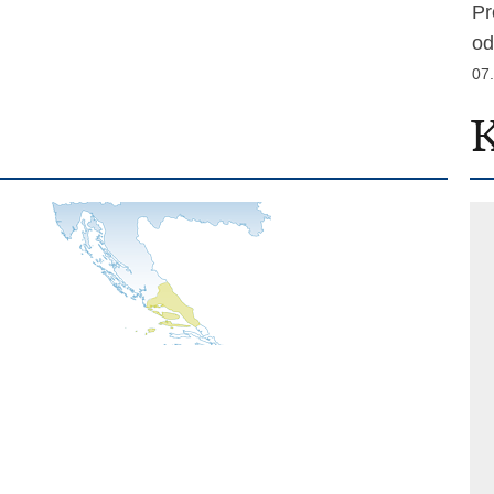
Pr
od
07
K