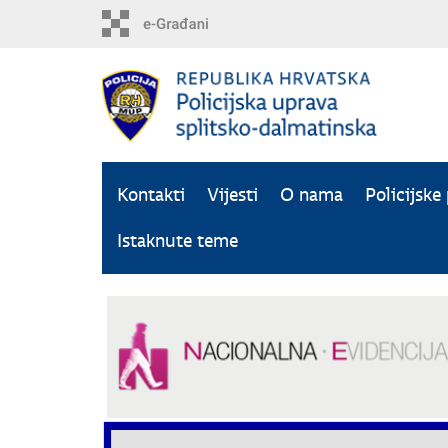
Preskoči
na
glavni
sadržaj
Kontakti
Vijesti
O nama
Policijske
Istaknute teme