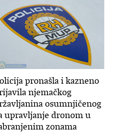
olicija pronašla i kazneno
rijavila njemačkog
ržavljanina osumnjičenog
a upravljanje dronom u
abranjenim zonama