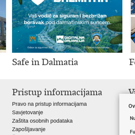
Safe in Dalmatia
F
Pristup informacijama
V
Pravo na pristup informacijama
Mi
Ov
Savjetovanje
Si
Nu
Zaštita osobnih podataka
Ud
Zapošljavanje
Do
Fu