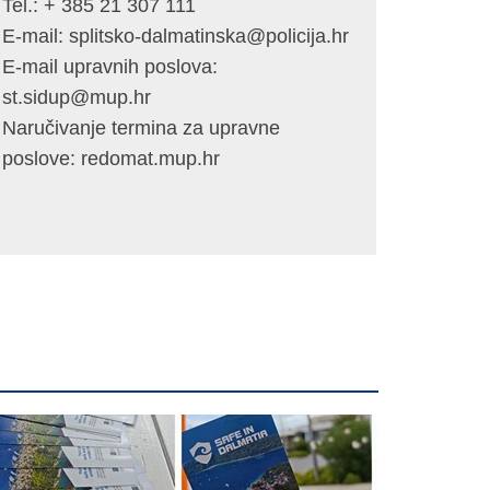
Tel.:
+ 385 21 307 111
E-mail:
splitsko-dalmatinska@policija.hr
E-mail upravnih poslova:
st.sidup@mup.hr
Naručivanje termina za upravne
poslove:
redomat.mup.hr