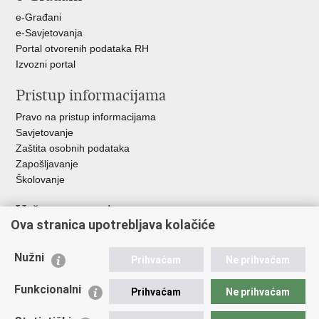
+
e-Građani
e-Savjetovanja
Portal otvorenih podataka RH
Izvozni portal
Pristup informacijama
Pravo na pristup informacijama
Savjetovanje
Zaštita osobnih podataka
Zapošljavanje
Školovanje
Važne poveznice
Ova stranica upotrebljava kolačiće
Ministarstvo unutarnjih poslova
Sindikati
Nužni
Prihvaćam
Ne prihvaćam
Udruge
Dom zdravlja MUP-a
Funkcionalni
Prihvaćam
Ne prihvaćam
Policijska akademija
Muzej policije