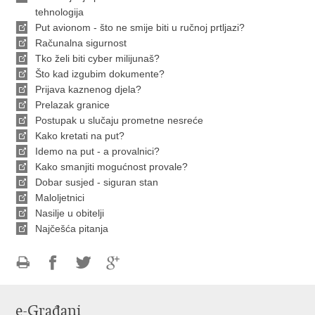
tehnologija
Put avionom - što ne smije biti u ručnoj prtljazi?
Računalna sigurnost
Tko želi biti cyber milijunaš?
Što kad izgubim dokumente?
Prijava kaznenog djela?
Prelazak granice
Postupak u slučaju prometne nesreće
Kako kretati na put?
Idemo na put - a provalnici?
Kako smanjiti mogućnost provale?
Dobar susjed - siguran stan
Maloljetnici
Nasilje u obitelji
Najčešća pitanja
Ispiši
Podijeli
Podijeli
Podijeli
stranicu
na
na
na
e-Građani
Facebooku
Twitteru
Google