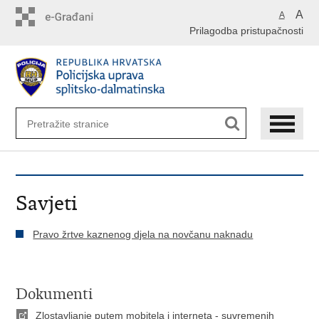
Preskoči
A
A
na
Prilagodba pristupačnosti
glavni
sadržaj
Savjeti
Pravo žrtve kaznenog djela na novčanu naknadu
Dokumenti
Zlostavljanje putem mobitela i interneta - suvremenih