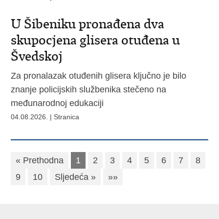
U Šibeniku pronađena dva
skupocjena glisera otuđena u
Švedskoj
Za pronalazak otuđenih glisera ključno je bilo
znanje policijskih službenika stečeno na
međunarodnoj edukaciji
04.08.2026. | Stranica
« Prethodna
1
2
3
4
5
6
7
8
9
10
Sljedeća »
»»