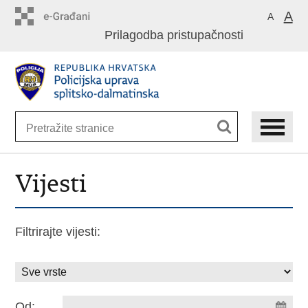
Preskoči
A
A
na
Prilagodba pristupačnosti
glavni
sadržaj
Vijesti
Filtrirajte vijesti:
Od: