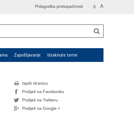
A
Prilagodba pristupačnosti
A
jama
Zapošljavanje
Istaknute teme
Ispiši stranicu
Podijeli na Facebooku
Podijeli na Twitteru
Podijeli na Google +