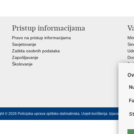
Pristup informacijama
V
Pravo na pristup informacijama
Min
Savjetovanje
Sin
Zaštita osobnih podataka
Ud
Zapošljavanje
Dom
Školovanje
Pol
Muz
Ov
Zak
Cen
Nu
"Iv
Pol
Fu
St
ht © 2026 Policijska uprava splitsko-dalmatinska.
Uvjeti korištenja
.
Izjava o pristu