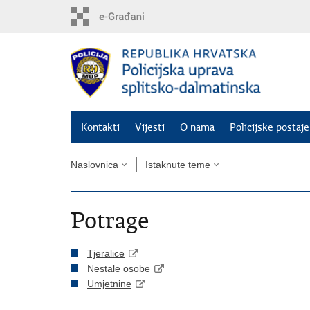
Preskoči
na
glavni
sadržaj
Kontakti
Vijesti
O nama
Policijske postaje
Naslovnica
Istaknute teme
Potrage
Tjeralice
Nestale osobe
Umjetnine