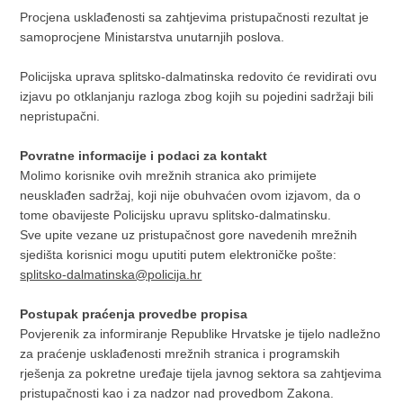
Procjena usklađenosti sa zahtjevima pristupačnosti rezultat je
samoprocjene Ministarstva unutarnjih poslova.
Policijska uprava splitsko-dalmatinska redovito će revidirati ovu
izjavu po otklanjanju razloga zbog kojih su pojedini sadržaji bili
nepristupačni.
Povratne informacije i podaci za kontakt
Molimo korisnike ovih mrežnih stranica ako primijete
neusklađen sadržaj, koji nije obuhvaćen ovom izjavom, da o
tome obavijeste Policijsku upravu splitsko-dalmatinsku.
Sve upite vezane uz pristupačnost gore navedenih mrežnih
sjedišta korisnici mogu uputiti putem elektroničke pošte:
splitsko-dalmatinska@policija.hr
Postupak praćenja provedbe propisa
Povjerenik za informiranje Republike Hrvatske je tijelo nadležno
za praćenje usklađenosti mrežnih stranica i programskih
rješenja za pokretne uređaje tijela javnog sektora sa zahtjevima
pristupačnosti kao i za nadzor nad provedbom Zakona.