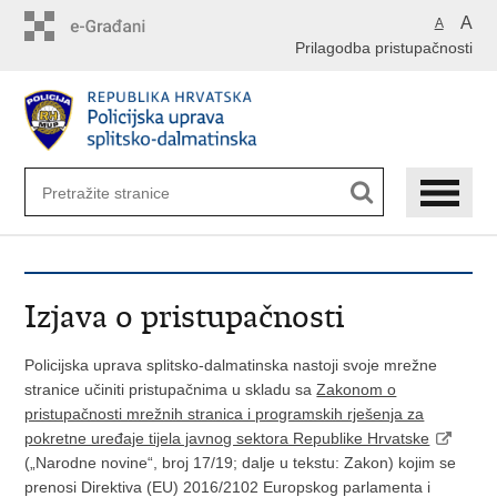
Preskoči
A
A
na
Prilagodba pristupačnosti
glavni
sadržaj
Izjava o pristupačnosti
Policijska uprava splitsko-dalmatinska nastoji svoje mrežne
stranice učiniti pristupačnima u skladu sa
Zakonom o
pristupačnosti mrežnih stranica i programskih rješenja za
pokretne uređaje tijela javnog sektora Republike Hrvatske
(„Narodne novine“, broj 17/19; dalje u tekstu: Zakon) kojim se
prenosi Direktiva (EU) 2016/2102 Europskog parlamenta i