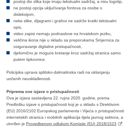
postoji dio slika koje imaju tekstualni sadržaj, a nisu logotip,
ne postoji opcija uključivanja fontova za osobe s
disleksijom,
neke slike, dijagrami i grafovi ne sadrže kratki tekstualni
opis,
video zapisi nemaju podnaslove na hrvatskom jeziku,
veličina ikona nije u skladu sa preporukama Smjernica za
osiguravanje digitalne pristupačnosti,
djelomično je moguće kretanje kroz sadržaj stranica samo
putem tipkovnice.
Policijska uprava splitsko-dalmatinska radi na uklanjanju
uočenih neusklađenosti.
Priprema ove izjave o pristupačnosti
Ova je izjava sastavljena 22. rujna 2020. godine, prema
Predlošku izjave o pristupačnosti koji je u skladu s Direktivom
(EU) 2016/2102 Europskog parlamenta i Vijeća o pristupačnosti
internetskih stranica i mobilnih aplikacija tijela javnog sektora, a
utvrđen je
Provedbenom odlukom Komisije (EU) 2018/1523
.