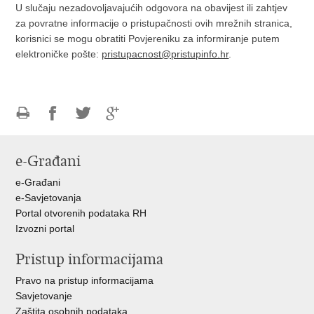
U slučaju nezadovoljavajućih odgovora na obavijest ili zahtjev
za povratne informacije o pristupačnosti ovih mrežnih stranica,
korisnici se mogu obratiti Povjereniku za informiranje putem
elektroničke pošte:
pristupacnost@pristupinfo.hr
.
Ispiši
Podijeli
Podijeli
Podijeli
stranicu
na
na
na
e-Građani
Facebooku
Twitteru
Google
+
e-Građani
e-Savjetovanja
Portal otvorenih podataka RH
Izvozni portal
Pristup informacijama
Pravo na pristup informacijama
Savjetovanje
Zaštita osobnih podataka