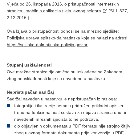
Vijeća od 26. listopada 2016. o pristupačnosti internetskih
stranica i mobilnih aplikacija tijela javnog sektora
(SL L 327,
2.12.2016.).
Ova Izjava o pristupačnosti odnosi se na mrežno sjedište:
Policijska uprava splitsko-dalmatinska koje se nalazi na adresi
https://splitsko-dalmatinska-policija.gov.hr
Stupanj usklađenosti
Ove mrežne stranice djelomično su usklađene sa Zakonom
zbog neusklađenosti koje su navedene u nastavku.
Nepristupačan sadržaj
Sadržaj naveden u nastavku je nepristupačan iz razloga:
fotografije i ilustracije nemaju pridružen prikladni opis jer
trenutna funkcionalnost sustava za objavu stranica unutar
navedenih mrežnih sjedišta to ne podržava,
dio objavljenih dokumenata u PDF formatu nije strojno čitljiv
zbog ulaznog formata dokumenta prije konverzije u PDF,