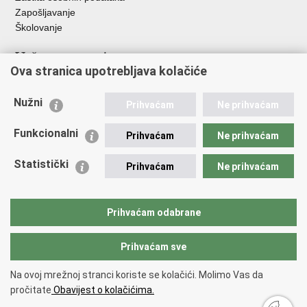
Zapošljavanje
Školovanje
Važne poveznice
Ova stranica upotrebljava kolačiće
Ministarstvo unutarnjih poslova
Sindikati
Nužni
Prihvaćam
Ne prihvaćam
Udruge
Dom zdravlja MUP-a
Funkcionalni
Prihvaćam
Ne prihvaćam
Policijska akademija
Muzej policije
Statistički
Prihvaćam
Ne prihvaćam
Zaklada policijske solidarnosti
Centar za forenzična ispitivanja, istraživanja i vještačenja "Ivan
Vučetić"
Prihvaćam odabrane
Policijske uprave
Prihvaćam sve
Povratak na vrh
Na ovoj mrežnoj stranci koriste se kolačići. Molimo Vas da
Copyright © 2026 Policijska uprava splitsko-dalmatinska.
Uvjeti
pročitate
Obavijest o kolačićima.
korištenja
.
Izjava o pristupačnosti
.