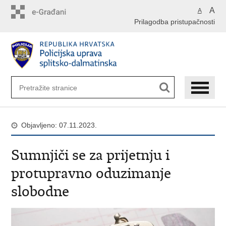
Preskoči
A
A
na
Prilagodba pristupačnosti
glavni
sadržaj
Objavljeno: 07.11.2023.
Sumnjiči se za prijetnju i
protupravno oduzimanje
slobodne