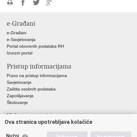
Ispiši
Podijeli
Podijeli
Podijeli
stranicu
na
na
na
e-Građani
Facebooku
Twitteru
Google
+
e-Građani
e-Savjetovanja
Portal otvorenih podataka RH
Izvozni portal
Pristup informacijama
Pravo na pristup informacijama
Savjetovanje
Zaštita osobnih podataka
Zapošljavanje
Školovanje
Važne poveznice
Ova stranica upotrebljava kolačiće
Ministarstvo unutarnjih poslova
Sindikati
Nužni
Prihvaćam
Ne prihvaćam