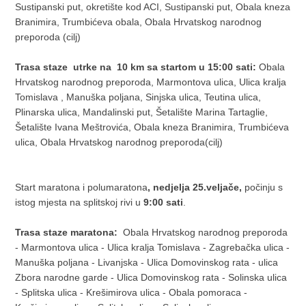
Sustipanski put, okretište kod ACI, Sustipanski put, Obala kneza
Branimira, Trumbićeva obala, Obala Hrvatskog narodnog
preporoda (cilj)
Trasa staze utrke na 10 km sa startom u 15:00 sati:
Obala
Hrvatskog narodnog preporoda, Marmontova ulica, Ulica kralja
Tomislava , Manuška poljana, Sinjska ulica, Teutina ulica,
Plinarska ulica, Mandalinski put, Šetalište Marina Tartaglie,
Šetalište Ivana Meštrovića, Obala kneza Branimira, Trumbićeva
ulica, Obala Hrvatskog narodnog preporoda(cilj)
Start maratona i polumaratona
, nedjelja 25.veljače,
počinju s
istog mjesta na splitskoj rivi u
9:00 sati
.
Trasa staze maratona:
Obala Hrvatskog narodnog preporoda
- Marmontova ulica - Ulica kralja Tomislava - Zagrebačka ulica -
Manuška poljana - Livanjska - Ulica Domovinskog rata - ulica
Zbora narodne garde - Ulica Domovinskog rata - Solinska ulica
- Splitska ulica - Krešimirova ulica - Obala pomoraca -