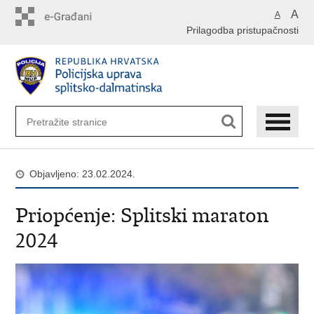
Preskoči
A
A
na
Prilagodba pristupačnosti
glavni
sadržaj
Objavljeno: 23.02.2024.
Priopćenje: Splitski maraton
2024