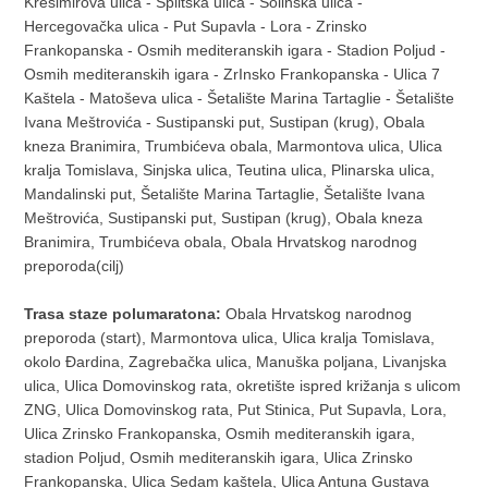
Krešimirova ulica - Splitska ulica - Solinska ulica -
Hercegovačka ulica - Put Supavla - Lora - Zrinsko
Frankopanska - Osmih mediteranskih igara - Stadion Poljud -
Osmih mediteranskih igara - ZrInsko Frankopanska - Ulica 7
Kaštela - Matoševa ulica - Šetalište Marina Tartaglie - Šetalište
Ivana Meštrovića - Sustipanski put, Sustipan (krug), Obala
kneza Branimira, Trumbićeva obala, Marmontova ulica, Ulica
kralja Tomislava, Sinjska ulica, Teutina ulica, Plinarska ulica,
Mandalinski put, Šetalište Marina Tartaglie, Šetalište Ivana
Meštrovića, Sustipanski put, Sustipan (krug), Obala kneza
Branimira, Trumbićeva obala, Obala Hrvatskog narodnog
preporoda(cilj)
Trasa staze polumaratona:
Obala Hrvatskog narodnog
preporoda (start), Marmontova ulica, Ulica kralja Tomislava,
okolo Đardina, Zagrebačka ulica, Manuška poljana, Livanjska
ulica, Ulica Domovinskog rata, okretište ispred križanja s ulicom
ZNG, Ulica Domovinskog rata, Put Stinica, Put Supavla, Lora,
Ulica Zrinsko Frankopanska, Osmih mediteranskih igara,
stadion Poljud, Osmih mediteranskih igara, Ulica Zrinsko
Frankopanska, Ulica Sedam kaštela, Ulica Antuna Gustava