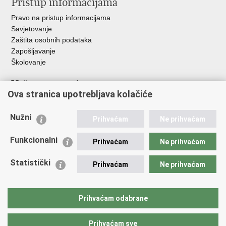
Pristup informacijama
Pravo na pristup informacijama
Savjetovanje
Zaštita osobnih podataka
Zapošljavanje
Školovanje
Važne poveznice
Ova stranica upotrebljava kolačiće
Ministarstvo unutarnjih poslova
Sindikati
Nužni
Prihvaćam
Ne prihvaćam
Udruge
Dom zdravlja MUP-a
Funkcionalni
Prihvaćam
Ne prihvaćam
Policijska akademija
Muzej policije
Statistički
Prihvaćam
Ne prihvaćam
Zaklada policijske solidarnosti
Centar za forenzična ispitivanja, istraživanja i vještačenja "Ivan
Vučetić"
Prihvaćam odabrane
Policijske uprave
Prihvaćam sve