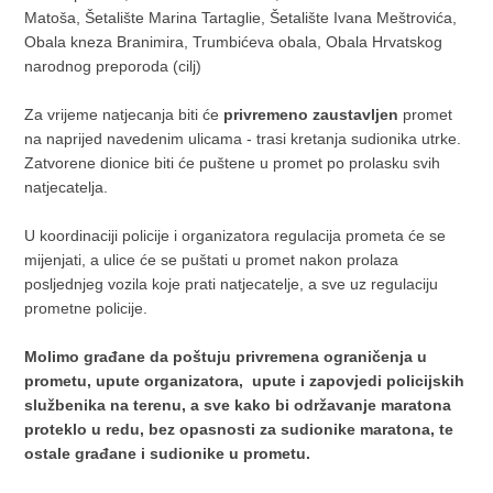
Matoša, Šetalište Marina Tartaglie, Šetalište Ivana Meštrovića,
Obala kneza Branimira, Trumbićeva obala, Obala Hrvatskog
narodnog preporoda (cilj)
Za vrijeme natjecanja biti će
privremeno zaustavljen
promet
na naprijed navedenim ulicama - trasi kretanja sudionika utrke.
Zatvorene dionice biti će puštene u promet po prolasku svih
natjecatelja.
U koordinaciji policije i organizatora regulacija prometa će se
mijenjati, a ulice će se puštati u promet nakon prolaza
posljednjeg vozila koje prati natjecatelje, a sve uz regulaciju
prometne policije.
Molimo građane da poštuju privremena ograničenja u
prometu, upute organizatora, upute i zapovjedi policijskih
službenika na terenu, a sve kako bi održavanje maratona
proteklo u redu, bez opasnosti za sudionike maratona, te
ostale građane i sudionike u prometu.