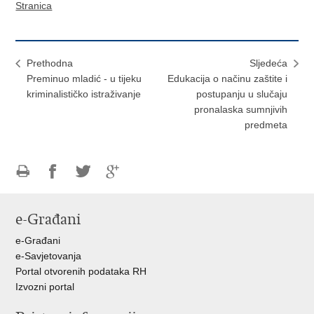
Stranica
Prethodna
Sljedeća
Preminuo mladić - u tijeku
Edukacija o načinu zaštite i
kriminalističko istraživanje
postupanju u slučaju
pronalaska sumnjivih
predmeta
Ispiši
Podijeli
Podijeli
Podijeli
stranicu
na
na
na
e-Građani
Facebooku
Twitteru
Google
+
e-Građani
e-Savjetovanja
Portal otvorenih podataka RH
Izvozni portal