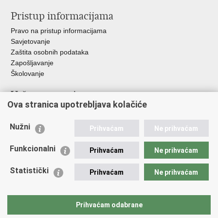
Pristup informacijama
Pravo na pristup informacijama
Savjetovanje
Zaštita osobnih podataka
Zapošljavanje
Školovanje
Važne poveznice
Ova stranica upotrebljava kolačiće
Ministarstvo unutarnjih poslova
Sindikati
Nužni
Prihvaćam
Ne prihvaćam
Udruge
Dom zdravlja MUP-a
Funkcionalni
Prihvaćam
Ne prihvaćam
Policijska akademija
Muzej policije
Statistički
Prihvaćam
Ne prihvaćam
Zaklada policijske solidarnosti
Centar za forenzična ispitivanja, istraživanja i vještačenja "Ivan
Vučetić"
Prihvaćam odabrane
Policijske uprave