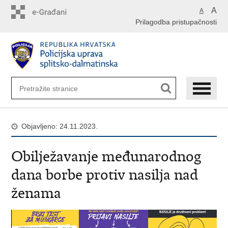
Preskoči
A
A
na
Prilagodba pristupačnosti
glavni
sadržaj
Objavljeno: 24.11.2023.
Obilježavanje međunarodnog
dana borbe protiv nasilja nad
ženama