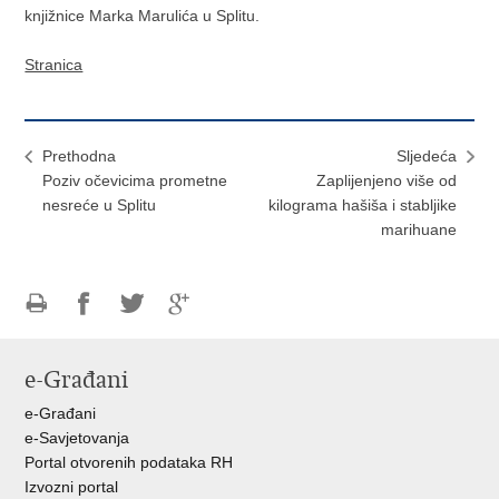
knjižnice Marka Marulića u Splitu.
Stranica
Prethodna
Sljedeća
Poziv očevicima prometne
Zaplijenjeno više od
nesreće u Splitu
kilograma hašiša i stabljike
marihuane
Ispiši
Podijeli
Podijeli
Podijeli
stranicu
na
na
na
e-Građani
Facebooku
Twitteru
Google
+
e-Građani
e-Savjetovanja
Portal otvorenih podataka RH
Izvozni portal