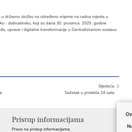
am u državnu službu na određeno vrijeme na radna mjesta u
tsko - dalmatinsku, koji su dana 30. prosinca 2025. godine
a, uprave i digitalne transformacije u Centraliziranom sustavu
Sljedeća
na
Sažetak u protekla 24 sata
Ov
Pristup informacijama
V
Nu
Pravo na pristup informacijama
Min