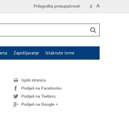
A
Prilagodba pristupačnosti
A
jama
Zapošljavanje
Istaknute teme
Ispiši stranicu
Podijeli na Facebooku
Podijeli na Twitteru
Podijeli na Google +