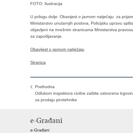
FOTO: Ilustracija
U prilogu dolje: Obavijest o javnom natječaju za prij
Ministarstvo unutarnjih poslova, Policijsku upravu spli
objavljeni na mrežnim stranicama Ministarstva pravosuđ
za zapošljavanje.
Obavijest o javnom natječaj
u
Stranica
Prethodna
Odlukom inspektora civilne zaštite zatvorena trgovi
za prodaju pirotehnike
e-Građani
e-Građani