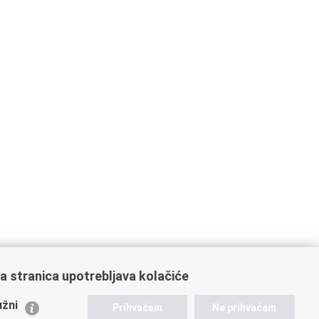
a stranica upotrebljava kolačiće
ažne poveznice
žni
Prihvaćam
Ne prihvaćam
istarstvo unutarnjih poslova