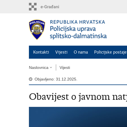
Preskoči
na
glavni
sadržaj
Kontakti
Vijesti
O nama
Policijske postaje
Naslovnica
Vijesti
Objavljeno: 31.12.2025.
Obavijest o javnom nat