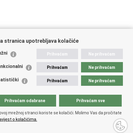
a stranica upotrebljava kolačiće
ažne poveznice
žni
Prihvaćam
Ne prihvaćam
istarstvo unutarnjih poslova
dikati
nkcionalni
Prihvaćam
Ne prihvaćam
ruge
 zdravlja MUP-a
atistički
Prihvaćam
Ne prihvaćam
icijska akademija
ej policije
lada policijske solidarnosti
Prihvaćam odabrane
Prihvaćam sve
tar za forenzična ispitivanja, istraživanja i vještačenja
an Vučetić"
ovoj mrežnoj stranci koriste se kolačići. Molimo Vas da pročitate
icijske uprave
vijest o kolačićima.
pačnosti
.