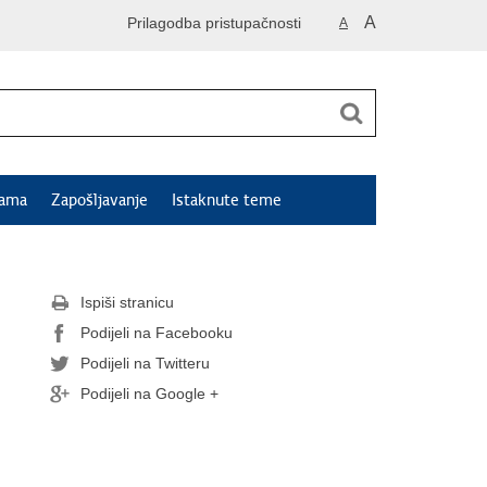
A
Prilagodba pristupačnosti
A
jama
Zapošljavanje
Istaknute teme
Ispiši stranicu
Podijeli na Facebooku
Podijeli na Twitteru
Podijeli na Google +