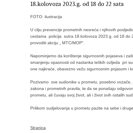
18.kolovoza 2023.g. od 18 do 22 sata
FOTO: ilustracija
U cilju prevencije prometnih nesreća i njihovih poslje
cestama policija sutra 18.kolovoza 2023.g. od 18 do 
provoditi akciju „ MTC/MOP“.
Napominjemo da korištenje sigurnosnih pojaseva i zašti
smanjenju opasnosti od nastanka teških ozljeda pri su
one najkraće, obavezno vežu sigurnosnim pojasom i kor
Pozivamo sve sudionike u prometu, posebno vozače, da
zakona i prometnih pravila, te da se ponašaju odgovorno
prometu, ali čuvaju svoj život, ali i život svih ostalih sud
Prilikom sudjelovanja u prometu pazite na sebe i druge
Stranica