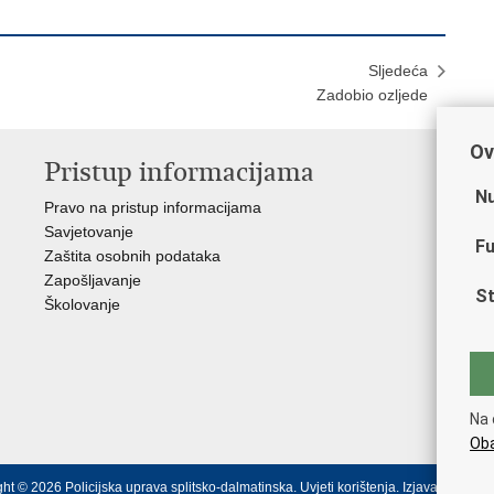
Sljedeća
Zadobio ozljede
Ov
Pristup informacijama
V
Nu
Pravo na pristup informacijama
Min
Savjetovanje
Sin
Fu
Zaštita osobnih podataka
Ud
Zapošljavanje
Dom
St
Školovanje
Pol
Muz
Zak
Cen
"Iv
Na 
Pol
Oba
ht © 2026 Policijska uprava splitsko-dalmatinska.
Uvjeti korištenja
.
Izjava o pristu