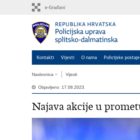
Preskoči
na
glavni
sadržaj
Kontakti
Vijesti
O nama
Policijske postaje
Naslovnica
Vijesti
Objavljeno: 17.08.2023.
Najava akcije u pro