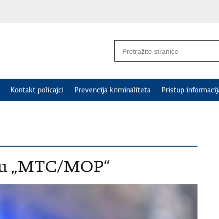
Kontakt policajci
Prevencija kriminaliteta
Pristup informaci
metu „MTC/MOP“