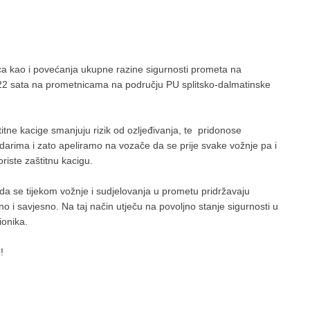
dica kao i povećanja ukupne razine sigurnosti prometa na
22 sata na prometnicama na području PU splitsko-dalmatinske
tne kacige smanjuju rizik od ozljeđivanja, te pridonose
darima i zato apeliramo na vozače da se prije svake vožnje pa i
iste zaštitnu kacigu.
 se tijekom vožnje i sudjelovanja u prometu pridržavaju
 i savjesno. Na taj način utječu na povoljno stanje sigurnosti u
ionika.
!