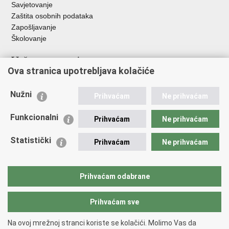
Savjetovanje
Zaštita osobnih podataka
Zapošljavanje
Školovanje
Važne poveznice
Ova stranica upotrebljava kolačiće
Ministarstvo unutarnjih poslova
Sindikati
Nužni
Prihvaćam
Ne prihvaćam
Udruge
Dom zdravlja MUP-a
Funkcionalni
Prihvaćam
Ne prihvaćam
Policijska akademija
Muzej policije
Statistički
Prihvaćam
Ne prihvaćam
Zaklada policijske solidarnosti
Centar za forenzična ispitivanja, istraživanja i vještačenja "Ivan
Vučetić"
Prihvaćam odabrane
Policijske uprave
Prihvaćam sve
Povratak na vrh
Na ovoj mrežnoj stranci koriste se kolačići. Molimo Vas da