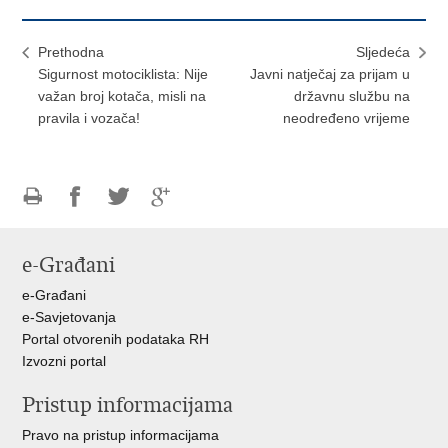
Prethodna
Sljedeća
Sigurnost motociklista: Nije
Javni natječaj za prijam u
važan broj kotača, misli na
državnu službu na
pravila i vozača!
neodređeno vrijeme
Ispiši
Podijeli
Podijeli
Podijeli
stranicu
na
na
na
e-Građani
Facebooku
Twitteru
Google
+
e-Građani
e-Savjetovanja
Portal otvorenih podataka RH
Izvozni portal
Pristup informacijama
Pravo na pristup informacijama