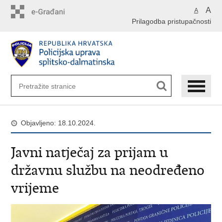
Preskoči
A
A
na
Prilagodba pristupačnosti
glavni
sadržaj
Objavljeno: 18.10.2024.
Javni natječaj za prijam u
državnu službu na neodređeno
vrijeme