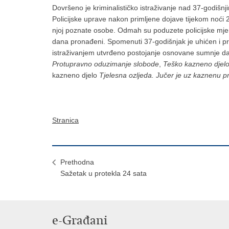
Dovršeno je kriminalističko istraživanje nad 37-godišn
Policijske uprave nakon primljene dojave tijekom noći 2
njoj poznate osobe. Odmah su poduzete policijske mjere
dana pronađeni. Spomenuti 37-godišnjak je uhićen i pri
istraživanjem utvrđeno postojanje osnovane sumnje da j
Protupravno oduzimanje slobode
,
Teško kazneno djelo
kazneno djelo
Tjelesna ozljeda. Jučer je uz kaznenu p
Stranica
Prethodna
Sažetak u protekla 24 sata
e-Građani