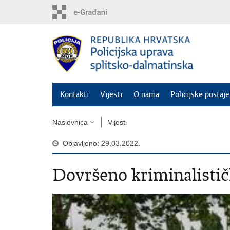
Preskoči
na
glavni
sadržaj
Kontakti
Vijesti
O nama
Policijske postaje
Naslovnica
Vijesti
Objavljeno: 29.03.2022.
Dovršeno kriminalistič