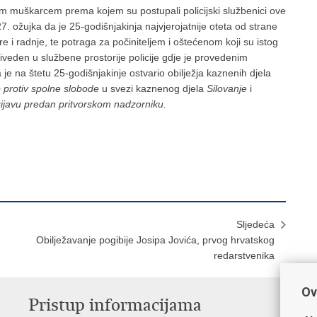
jim muškarcem prema kojem su postupali policijski službenici ove
7. ožujka da je 25-godišnjakinja najvjerojatnije oteta od strane
 i radnje, te potraga za počiniteljem i oštećenom koji su istog
veden u službene prostorije policije gdje je provedenim
e na štetu 25-godišnjakinje ostvario obilježja kaznenih djela
 protiv spolne slobode
u svezi kaznenog djela
Silovanje
i
rijavu predan pritvorskom nadzorniku.
Sljedeća
Obilježavanje pogibije Josipa Jovića, prvog hrvatskog
redarstvenika
Ov
Pristup informacijama
V