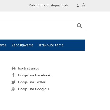
A
Prilagodba pristupačnosti
A
jama
Zapošljavanje
Istaknute teme
Ispiši stranicu
Podijeli na Facebooku
Podijeli na Twitteru
Podijeli na Google +