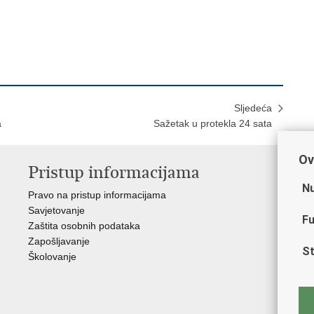
Sljedeća
a
Sažetak u protekla 24 sata
Ov
Pristup informacijama
V
Nu
Pravo na pristup informacijama
Min
Savjetovanje
Sin
Fu
Zaštita osobnih podataka
Ud
Zapošljavanje
Dom
St
Školovanje
Pol
Muz
Zak
Cen