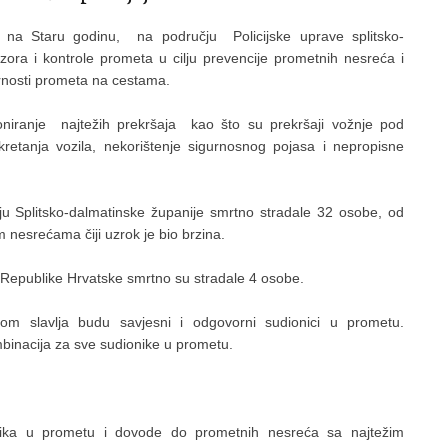
, na Staru godinu, na području Policijske uprave splitsko-
ora i kontrole prometa u cilju prevencije prometnih nesreća i
urnosti prometa na cestama.
ioniranje najtežih prekršaja kao što su prekršaji vožnje pod
kretanja vozila, nekorištenje sigurnosnog pojasa i nepropisne
 Splitsko-dalmatinske županije smrtno stradale 32 osobe, od
 nesrećama čiji uzrok je bio brzina.
epublike Hrvatske smrtno su stradale 4 osobe.
om slavlja budu savjesni i odgovorni sudionici u prometu.
mbinacija za sve sudionike u prometu.
rizika u prometu i dovode do prometnih nesreća sa najtežim