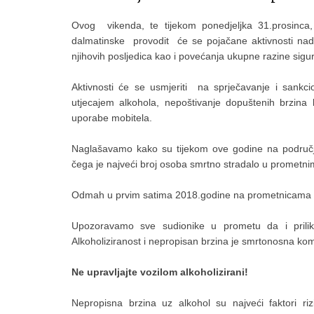
Ovog vikenda, te tijekom ponedjeljka 31.prosinca
dalmatinske provodit će se pojačane aktivnosti nadz
njihovih posljedica kao i povećanja ukupne razine sig
Aktivnosti će se usmjeriti na sprječavanje i sankc
utjecajem alkohola, nepoštivanje dopuštenih brzina 
uporabe mobitela.
Naglašavamo kako su tijekom ove godine na području
čega je najveći broj osoba smrtno stradalo u prometnim
Odmah u prvim satima 2018.godine na prometnicama R
Upozoravamo sve sudionike u prometu da i prilik
Alkoholiziranost i nepropisan brzina je smrtonosna ko
Ne upravljajte vozilom alkoholizirani!
Nepropisna brzina uz alkohol su najveći faktori 