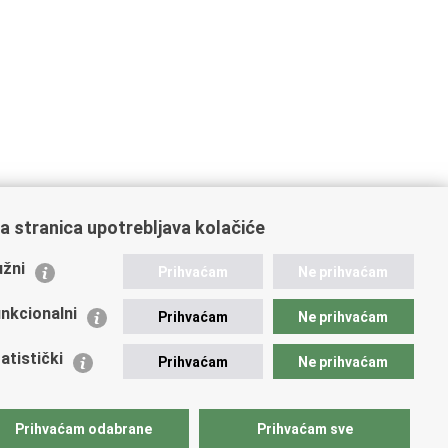
a stranica upotrebljava kolačiće
ažne poveznice
žni
Prihvaćam
Ne prihvaćam
istarstvo unutarnjih poslova
dikati
nkcionalni
Prihvaćam
Ne prihvaćam
ruge
 zdravlja MUP-a
atistički
Prihvaćam
Ne prihvaćam
icijska akademija
ej policije
lada policijske solidarnosti
Prihvaćam odabrane
Prihvaćam sve
tar za forenzična ispitivanja, istraživanja i vještačenja