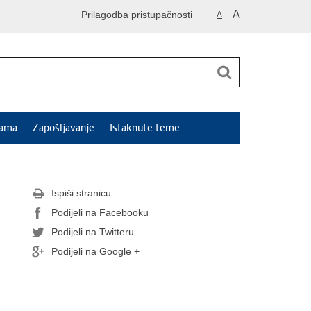
A
Prilagodba pristupačnosti
A
jama
Zapošljavanje
Istaknute teme
Ispiši stranicu
Podijeli na Facebooku
Podijeli na Twitteru
Podijeli na Google +