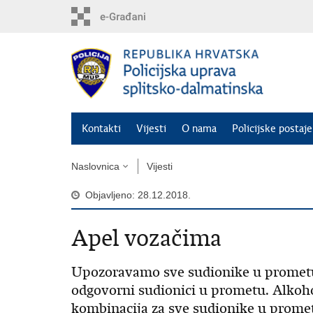
Preskoči
na
glavni
sadržaj
Kontakti
Vijesti
O nama
Policijske postaje
Naslovnica
Vijesti
Objavljeno: 28.12.2018.
Apel vozačima
Upozoravamo sve sudionike u prometu d
odgovorni sudionici u prometu. Alkoho
kombinacija za sve sudionike u promet