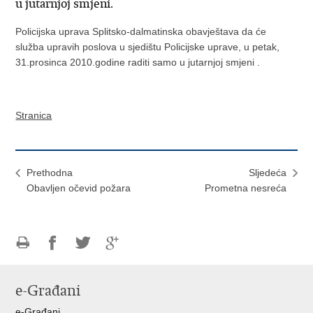
u jutarnjoj smjeni.
Policijska uprava Splitsko-dalmatinska obavještava da će
služba upravih poslova u sjedištu Policijske uprave, u petak,
31.prosinca 2010.godine raditi samo u jutarnjoj smjeni .
Stranica
Prethodna
Sljedeća
Obavljen očevid požara
Prometna nesreća
Ispiši
Podijeli
Podijeli
Podijeli
stranicu
na
na
na
e-Građani
Facebooku
Twitteru
Google
+
e-Građani