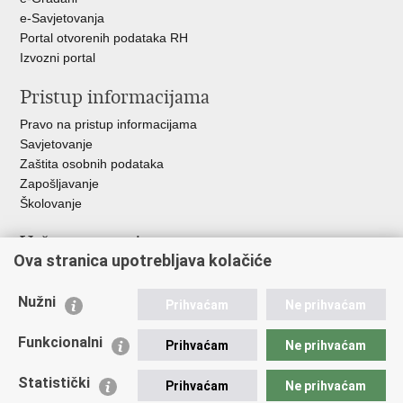
e-Savjetovanja
Portal otvorenih podataka RH
Izvozni portal
Pristup informacijama
Pravo na pristup informacijama
Savjetovanje
Zaštita osobnih podataka
Zapošljavanje
Školovanje
Važne poveznice
Ova stranica upotrebljava kolačiće
Ministarstvo unutarnjih poslova
Sindikati
Nužni
Prihvaćam
Ne prihvaćam
Udruge
Dom zdravlja MUP-a
Funkcionalni
Prihvaćam
Ne prihvaćam
Policijska akademija
Muzej policije
Statistički
Prihvaćam
Ne prihvaćam
Zaklada policijske solidarnosti