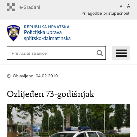
Preskoči
A
A
na
Prilagodba pristupačnosti
glavni
sadržaj
Objavljeno: 04.02.2010.
Ozlijeđen 73-godišnjak