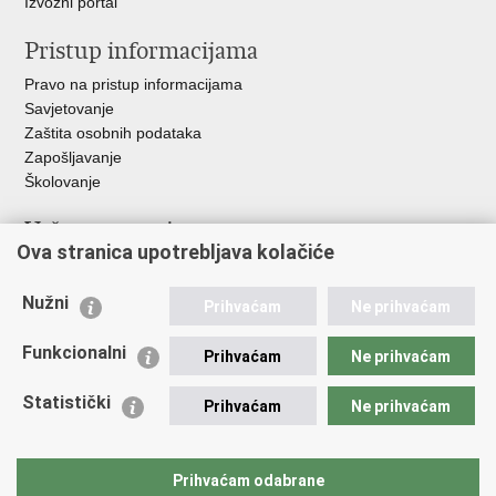
Izvozni portal
Pristup informacijama
Pravo na pristup informacijama
Savjetovanje
Zaštita osobnih podataka
Zapošljavanje
Školovanje
Važne poveznice
Ova stranica upotrebljava kolačiće
Ministarstvo unutarnjih poslova
Sindikati
Nužni
Prihvaćam
Ne prihvaćam
Udruge
Dom zdravlja MUP-a
Funkcionalni
Prihvaćam
Ne prihvaćam
Policijska akademija
Muzej policije
Statistički
Prihvaćam
Ne prihvaćam
Zaklada policijske solidarnosti
Centar za forenzična ispitivanja, istraživanja i vještačenja "Ivan
Vučetić"
Prihvaćam odabrane
Policijske uprave