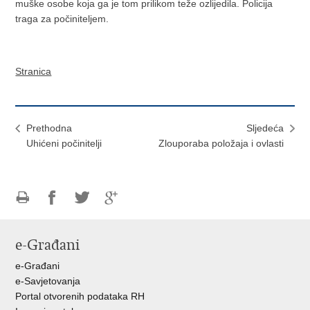
muške osobe koja ga je tom prilikom teže ozlijedila.
Policija
traga za počiniteljem.
Stranica
Prethodna
Sljedeća
Uhićeni počinitelji
Zlouporaba položaja i ovlasti
Ispiši
Podijeli
Podijeli
Podijeli
stranicu
na
na
na
e-Građani
Facebooku
Twitteru
Google
+
e-Građani
e-Savjetovanja
Portal otvorenih podataka RH