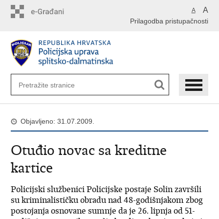
Preskoči
A
A
na
Prilagodba pristupačnosti
glavni
sadržaj
Objavljeno: 31.07.2009.
Otuđio novac sa kreditne
kartice
Policijski službenici Policijske postaje Solin završili
su kriminalističku obradu nad 48-godišnjakom zbog
postojanja osnovane sumnje da je 26. lipnja od 51-