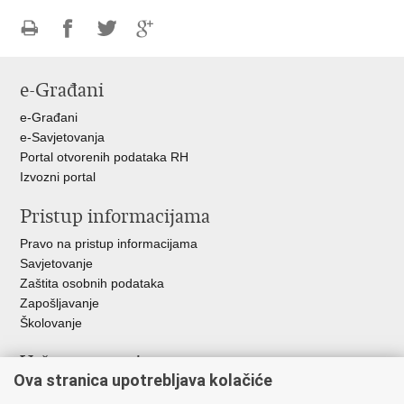
Ispiši
Podijeli
Podijeli
Podijeli
stranicu
na
na
na
e-Građani
Facebooku
Twitteru
Google
+
e-Građani
e-Savjetovanja
Portal otvorenih podataka RH
Izvozni portal
Pristup informacijama
Pravo na pristup informacijama
Savjetovanje
Zaštita osobnih podataka
Zapošljavanje
Školovanje
Važne poveznice
Ova stranica upotrebljava kolačiće
Ministarstvo unutarnjih poslova