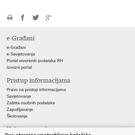
Ispiši
Podijeli
Podijeli
Podijeli
stranicu
na
na
na
e-Građani
Facebooku
Twitteru
Google
+
e-Građani
e-Savjetovanja
Portal otvorenih podataka RH
Izvozni portal
Pristup informacijama
Pravo na pristup informacijama
Savjetovanje
Zaštita osobnih podataka
Zapošljavanje
Školovanje
Važne poveznice