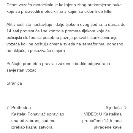
Deset vozača motocikala je kažnjeno zbog prekomjerne buke
koje su proizvodili motociklima s kojim su uklonili db killer.
Aktivnosti ste nastavljaju i dalje tijekom ovog tjedna, a danas do
14 sati provest će i se kontrola prometa tijekom koje će
policijski službenici posebnu pažnju posvetiti sankcioniranju
vozača koji ne poštuju crvena svjetla na semaforima, odnosno
ne uključuju pokazivače smjera.
Poštujte prometna pravila i zakone i budite odgovoran i
savjestan vozač.
Stranica
Prethodna
Sljedeća
Kaštela: Ponavljač upravljao
VIDEO: U Kaštelima
unatoč zabrani, sud mu
pronađeno 14,5 tona
izrekao kaznu zatvora
ukradene kave