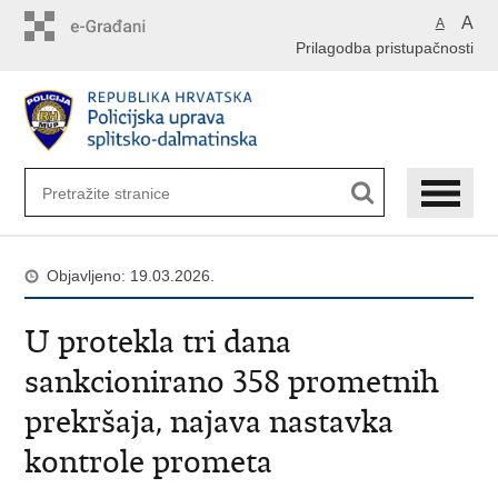
Preskoči
A
A
na
Prilagodba pristupačnosti
glavni
sadržaj
Objavljeno: 19.03.2026.
U protekla tri dana
sankcionirano 358 prometnih
prekršaja, najava nastavka
kontrole prometa