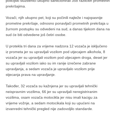
policijski službenici ukupno sankcionirali 358 različitih prometnih
prekršajima.
Vozači, njih ukupno pet, koji su počinili najteže i najopasnije
prometne prekršaje, odnosno ponavljači prometnih prekršaja u
žurnom postupku su odvedeni na sud, a danas tijekom dana na
sud će biti odvedene još četiri osobe.
U protekla tri dana za vrijeme nadzora 12 vozača je isključeno
iz prometa jer su upravljali vozilom pod utjecajem alkohola, 8
vozača jer su upravljali vozilom pod utjecajem droga, deset jer
su upravljali vozilom iako su im ranije izrečene zabrane
upravljanja, a sedam vozača je upravljalo vozilom prije
stjecanja prava na upravljanje.
Također, 32 vozača su kažnjena jer su upravljali tehnički
neispravnim vozilima, 66 jer su upravljali neregistriranim
vozilima, osam vozača motocikla jer nisu imali kacigu za
vrijeme vožnje, a sedam motocikala koji su upućeni na
izvanredni tehnički pregled nije zadovoljilo standarde.