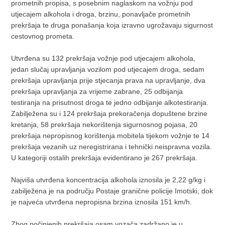
prometnih propisa, s posebnim naglaskom na vožnju pod
utjecajem alkohola i droga, brzinu, ponavljače prometnih
prekršaja te druga ponašanja koja izravno ugrožavaju sigurnost
cestovnog prometa.
Utvrđena su 132 prekršaja vožnje pod utjecajem alkohola,
jedan slučaj upravljanja vozilom pod utjecajem droga, sedam
prekršaja upravljanja prije stjecanja prava na upravljanje, dva
prekršaja upravljanja za vrijeme zabrane, 25 odbijanja
testiranja na prisutnost droga te jedno odbijanje alkotestiranja.
Zabilježena su i 124 prekršaja prekoračenja dopuštene brzine
kretanja, 58 prekršaja nekorištenja sigurnosnog pojasa, 20
prekršaja nepropisnog korištenja mobitela tijekom vožnje te 14
prekršaja vezanih uz neregistrirana i tehnički neispravna vozila.
U kategoriji ostalih prekršaja evidentirano je 267 prekršaja.
Najviša utvrđena koncentracija alkohola iznosila je 2,22 g/kg i
zabilježena je na području Postaje granične policije Imotski, dok
je najveća utvrđena nepropisna brzina iznosila 151 km/h.
Zbog počinjenih prekršaja osam vozača zadržano je u