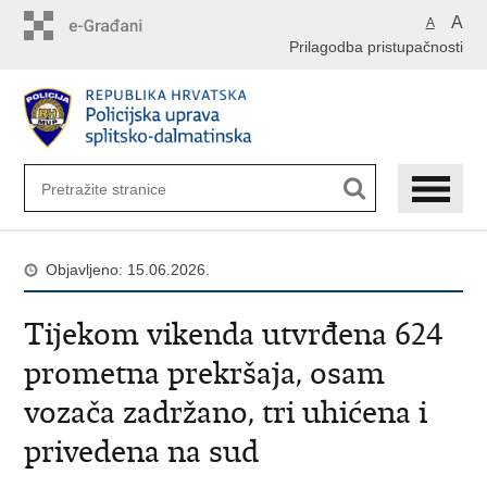
Preskoči
A
A
na
Prilagodba pristupačnosti
glavni
sadržaj
Objavljeno: 15.06.2026.
Tijekom vikenda utvrđena 624
prometna prekršaja, osam
vozača zadržano, tri uhićena i
privedena na sud