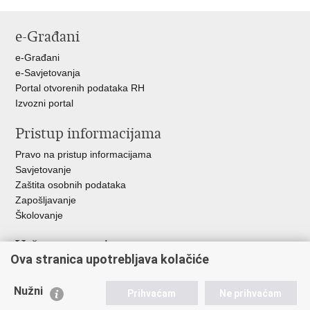
Ispiši
Podijeli
Podijeli
Podijeli
stranicu
na
na
na
e-Građani
Facebooku
Twitteru
Google
+
e-Građani
e-Savjetovanja
Portal otvorenih podataka RH
Izvozni portal
Pristup informacijama
Pravo na pristup informacijama
Savjetovanje
Zaštita osobnih podataka
Zapošljavanje
Školovanje
Važne poveznice
Ova stranica upotrebljava kolačiće
Ministarstvo unutarnjih poslova
Sindikati
Nužni
Prihvaćam
Ne prihvaćam
Udruge