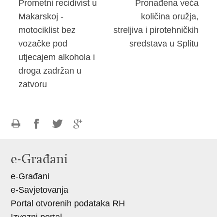
Prometni recidivist u
Pronađena veća
Makarskoj -
količina oružja,
motociklist bez
streljiva i pirotehničkih
vozačke pod
sredstava u Splitu
utjecajem alkohola i
droga zadržan u
zatvoru
Ispiši
Podijeli
Podijeli
Podijeli
stranicu
na
na
na
e-Građani
Facebooku
Twitteru
Google
e-Građani
+
e-Savjetovanja
Portal otvorenih podataka RH