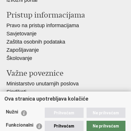
Izvozni portal
Pristup informacijama
Pravo na pristup informacijama
Savjetovanje
Zaštita osobnih podataka
Zapošljavanje
Školovanje
Važne poveznice
Ministarstvo unutarnjih poslova
Sindikati
Ova stranica upotrebljava kolačiće
Udruge
Dom zdravlja MUP-a
Nužni
Prihvaćam
Ne prihvaćam
Policijska akademija
Muzej policije
Funkcionalni
Prihvaćam
Ne prihvaćam