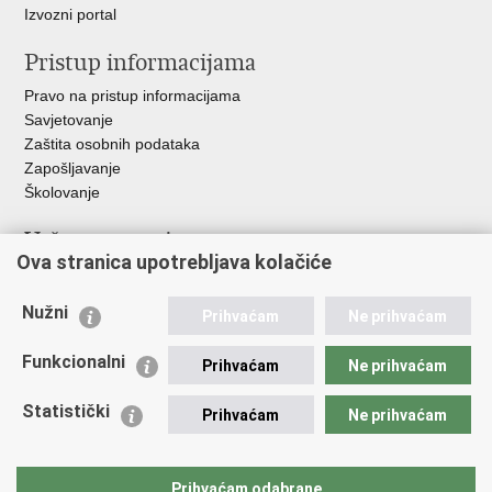
Izvozni portal
Pristup informacijama
Pravo na pristup informacijama
Savjetovanje
Zaštita osobnih podataka
Zapošljavanje
Školovanje
Važne poveznice
Ova stranica upotrebljava kolačiće
Ministarstvo unutarnjih poslova
Sindikati
Nužni
Prihvaćam
Ne prihvaćam
Udruge
Dom zdravlja MUP-a
Funkcionalni
Prihvaćam
Ne prihvaćam
Policijska akademija
Muzej policije
Statistički
Prihvaćam
Ne prihvaćam
Zaklada policijske solidarnosti
Centar za forenzična ispitivanja, istraživanja i vještačenja "Ivan
Vučetić"
Prihvaćam odabrane
Policijske uprave