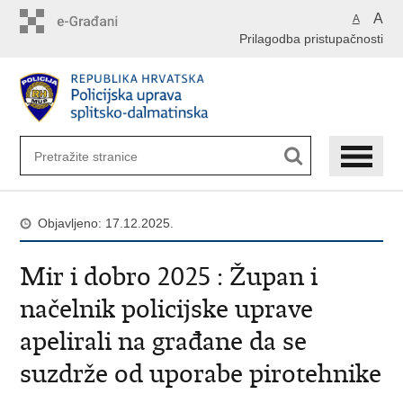
Preskoči
A
A
na
Prilagodba pristupačnosti
glavni
sadržaj
Objavljeno: 17.12.2025.
Mir i dobro 2025 : Župan i
načelnik policijske uprave
apelirali na građane da se
suzdrže od uporabe pirotehnike