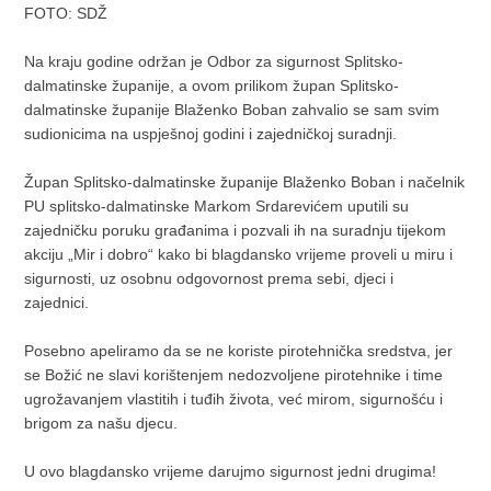
FOTO: SDŽ
Na kraju godine održan je Odbor za sigurnost Splitsko-
dalmatinske županije, a ovom prilikom župan Splitsko-
dalmatinske županije Blaženko Boban zahvalio se sam svim
sudionicima na uspješnoj godini i zajedničkoj suradnji.
Župan Splitsko-dalmatinske županije Blaženko Boban i načelnik
PU splitsko-dalmatinske Markom Srdarevićem uputili su
zajedničku poruku građanima i pozvali ih na suradnju tijekom
akciju „Mir i dobro“ kako bi blagdansko vrijeme proveli u miru i
sigurnosti, uz osobnu odgovornost prema sebi, djeci i
zajednici.
Posebno apeliramo da se ne koriste pirotehnička sredstva, jer
se Božić ne slavi korištenjem nedozvoljene pirotehnike i time
ugrožavanjem vlastitih i tuđih života, već mirom, sigurnošću i
brigom za našu djecu.
U ovo blagdansko vrijeme darujmo sigurnost jedni drugima!