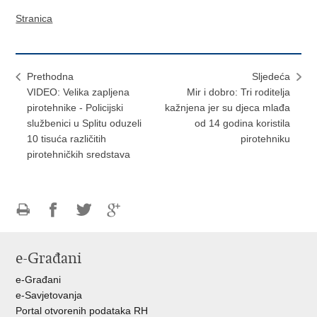
Stranica
Prethodna
Sljedeća
VIDEO: Velika zapljena
Mir i dobro: Tri roditelja
pirotehnike - Policijski
kažnjena jer su djeca mlađa
službenici u Splitu oduzeli
od 14 godina koristila
10 tisuća različitih
pirotehniku
pirotehničkih sredstava
Ispiši
Podijeli
Podijeli
Podijeli
stranicu
na
na
na
e-Građani
Facebooku
Twitteru
Google
+
e-Građani
e-Savjetovanja
Portal otvorenih podataka RH