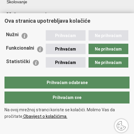
Školovanje
Važne poveznice
Ova stranica upotrebljava kolačiće
Ministarstvo unutarnjih poslova
Sindikati
Nužni
Prihvaćam
Ne prihvaćam
Udruge
Dom zdravlja MUP-a
Funkcionalni
Prihvaćam
Ne prihvaćam
Policijska akademija
Muzej policije
Statistički
Prihvaćam
Ne prihvaćam
Zaklada policijske solidarnosti
Centar za forenzična ispitivanja, istraživanja i vještačenja "Ivan
Vučetić"
Prihvaćam odabrane
Policijske uprave
Prihvaćam sve
Povratak na vrh
Na ovoj mrežnoj stranci koriste se kolačići. Molimo Vas da
Copyright © 2026 Policijska uprava splitsko-dalmatinska.
Uvjeti
pročitate
Obavijest o kolačićima.
korištenja
.
Izjava o pristupačnosti
.