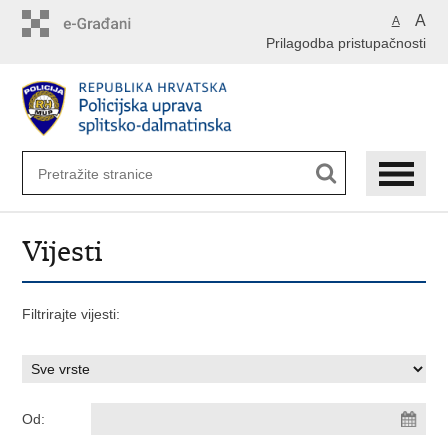
Preskoči
A
A
na
Prilagodba pristupačnosti
glavni
sadržaj
Vijesti
Filtrirajte vijesti:
Od: