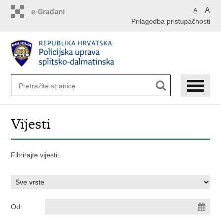
Preskoči
A
A
na
Prilagodba pristupačnosti
glavni
sadržaj
Vijesti
Filtrirajte vijesti:
Od: