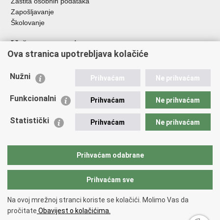
Zaštita osobnih podataka
Zapošljavanje
Školovanje
Važne poveznice
Ova stranica upotrebljava kolačiće
Ministarstvo unutarnjih poslova
Sindikati
Nužni
Prihvaćam
Ne prihvaćam
Udruge
Dom zdravlja MUP-a
Funkcionalni
Prihvaćam
Ne prihvaćam
Policijska akademija
Muzej policije
Statistički
Prihvaćam
Ne prihvaćam
Zaklada policijske solidarnosti
Centar za forenzična ispitivanja, istraživanja i vještačenja "Ivan
Vučetić"
Prihvaćam odabrane
Policijske uprave
Prihvaćam sve
Povratak na vrh
Na ovoj mrežnoj stranci koriste se kolačići. Molimo Vas da
Copyright © 2026 Policijska uprava splitsko-dalmatinska.
Uvjeti
pročitate
Obavijest o kolačićima.
korištenja
.
Izjava o pristupačnosti
.