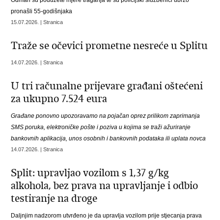
Odmah su poduzete mjere traganja te su policijski službenici ubrzo
pronašli 55-godišnjaka
15.07.2026. | Stranica
Traže se očevici prometne nesreće u Splitu
14.07.2026. | Stranica
U tri računalne prijevare građani oštećeni
za ukupno 7.524 eura
Građane ponovno upozoravamo na pojačan oprez prilikom zaprimanja
SMS poruka, elektroničke pošte i poziva u kojima se traži ažuriranje
bankovnih aplikacija, unos osobnih i bankovnih podataka ili uplata novca
14.07.2026. | Stranica
Split: upravljao vozilom s 1,37 g/kg
alkohola, bez prava na upravljanje i odbio
testiranje na droge
Daljnjim nadzorom utvrđeno je da upravlja vozilom prije stjecanja prava