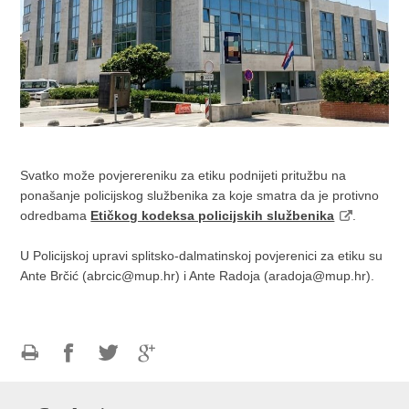
Svatko može povjerereniku za etiku podnijeti pritužbu na
ponašanje policijskog službenika za koje smatra da je protivno
odredbama
Etičkog kodeksa policijskih službenika
.
U Policijskoj upravi splitsko-dalmatinskoj povjerenici za etiku su
Ante Brčić (abrcic@mup.hr) i Ante Radoja (aradoja@mup.hr).
Ispiši
Podijeli
Podijeli
Podijeli
stranicu
na
na
na