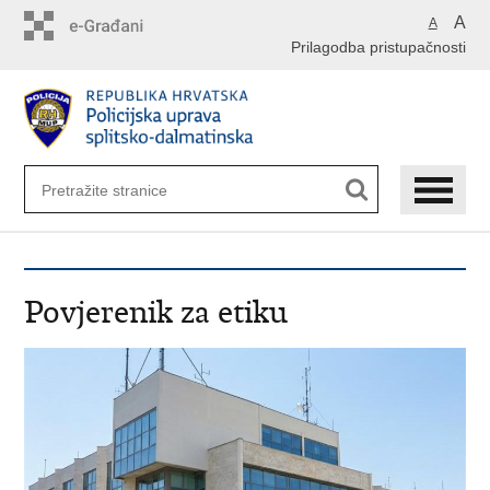
Preskoči
A
A
na
Prilagodba pristupačnosti
glavni
sadržaj
Povjerenik za etiku