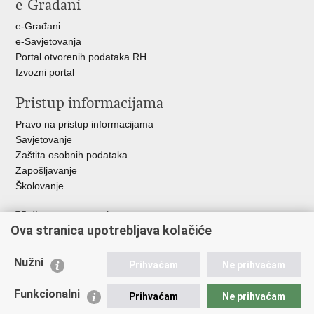
e-Građani
Facebooku
Twitteru
Google
+
e-Građani
e-Savjetovanja
Portal otvorenih podataka RH
Izvozni portal
Pristup informacijama
Pravo na pristup informacijama
Savjetovanje
Zaštita osobnih podataka
Zapošljavanje
Školovanje
Važne poveznice
Ova stranica upotrebljava kolačiće
Ministarstvo unutarnjih poslova
Sindikati
Nužni
Prihvaćam
Ne prihvaćam
Udruge
Dom zdravlja MUP-a
Funkcionalni
Prihvaćam
Ne prihvaćam
Policijska akademija