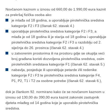
Novčanom kaznom u iznosu od 660,00 do 1.990,00 eura kaznit
za prekršaj fizička osoba ako:
je mlađa od 18 godina, a uporabljuje pirotehnička sredstva
kategorije F2 i F3 (članak 62. stavak 4.)
uporabljuje pirotehnička sredstva kategorije F2 i F3, a
mlađa je od 18 godina ili je starija od 18 godina i uporabljuje
pirotehnička sredstva kategorije F2 i F3 u razdoblju od 2.
siječnja do 26. prosinca (članak 62. stavak 4.)
u zatvorenim prostorima ili na prostoru gdje se okuplja veći
broj građana koristi dozvoljena pirotehnička sredstva, osim
pirotehničkih sredstava kategorije F1 (članak 62. stavak 5.)
nabavlja, posjeduje ili uporabljuje petarde i/ili redenike
kategorije F2 i F3 te pirotehnička sredstva kategorije F4,
P1, P2, T1 i T2 za osobne potrebe (članak 62. stavak 6.),
dok je člankom 92. normirano kako će se novčanom kaznom u
iznosu od 130,00 do 390,00 eura kaznit zakonski zastupnik
djeteta mlađeg od 14 godina koje je uporabilo pirotehnička
sredstva.