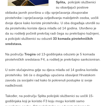
Splita,
policijski službenici
su obavljajući poslove
obilaska javnih površina u cilju sprječavanja zlouporabe
pirotehnike i sprječavanja ozljeđivanja maloljetnih osoba, uočili
dvoje djece kako koriste pirotehniku. U oba događaja utvrdili su
da pirotehniku koriste djeca mlađa od 14 godina. Utvrđeno je
da su roditelji počinili prekršaj radi čega su prekršajno kažnjeni,
a policijski službenici su oduzeli
33 komada pirotehničkih
sredstava.
Na području
Trogira
od 13-godišnjaka oduzeto je 5 komada
pirotehničkih sredstava F4, a roditelj je prekršajno sankcioniran.
U svim slučajevima gdje su djeca mlađa od 14 godina koristila
pirotehniku biti će o događaju upućena obavijest Hrvatskom
zavodu za socijalni rad kako bi pokrenuli postupke iz svoje
nadležnosti.
Također, na području Splita policijski službenici su uočili 15-
godišnjaka koji je koristio F3 koju mogu koristiti samo