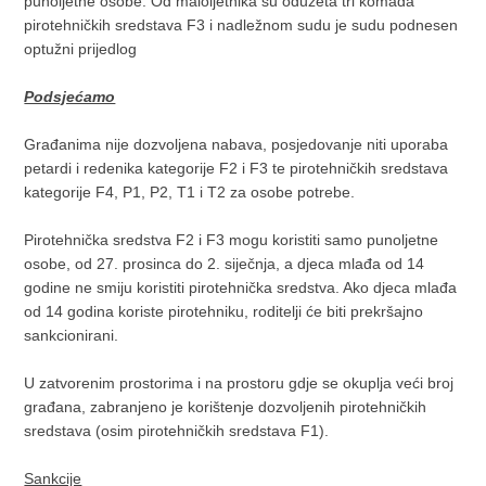
punoljetne osobe. Od maloljetnika su oduzeta tri komada
pirotehničkih sredstava F3 i nadležnom sudu je sudu podnesen
optužni prijedlog
Podsjećamo
Građanima nije dozvoljena nabava, posjedovanje niti uporaba
petardi i redenika kategorije F2 i F3 te pirotehničkih sredstava
kategorije F4, P1, P2, T1 i T2 za osobe potrebe.
Pirotehnička sredstva F2 i F3 mogu koristiti samo punoljetne
osobe, od 27. prosinca do 2. siječnja, a djeca mlađa od 14
godine ne smiju koristiti pirotehnička sredstva. Ako djeca mlađa
od 14 godina koriste pirotehniku, roditelji će biti prekršajno
sankcionirani.
U zatvorenim prostorima i na prostoru gdje se okuplja veći broj
građana, zabranjeno je korištenje dozvoljenih pirotehničkih
sredstava (osim pirotehničkih sredstava F1).
Sankcije